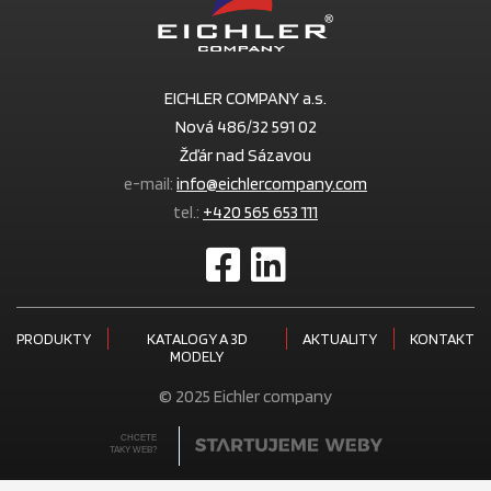
EICHLER COMPANY a.s.
Nová 486/32 591 02
Žďár nad Sázavou
e-mail:
info@eichlercompany.com
tel.:
+420 565 653 111
PRODUKTY
KATALOGY A 3D
AKTUALITY
KONTAKT
MODELY
© 2025 Eichler company
CHCETE
TAKY WEB?