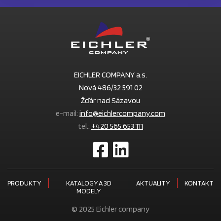
EICHLER COMPANY a.s.
Nová 486/32 591 02
Žďár nad Sázavou
e-mail:
info@eichlercompany.com
tel.:
+420 565 653 111
PRODUKTY
KATALOGY A 3D
AKTUALITY
KONTAKT
MODELY
© 2025 Eichler company