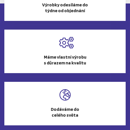
Výrobky odesíláme do
týdne od objednání
Máme vlastní výrobu
s důrazem na kvalitu
Dodáváme do
celého světa