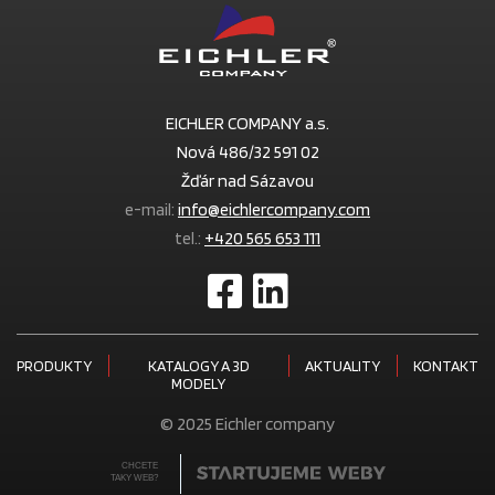
EICHLER COMPANY a.s.
Nová 486/32 591 02
Žďár nad Sázavou
e-mail:
info@eichlercompany.com
tel.:
+420 565 653 111
PRODUKTY
KATALOGY A 3D
AKTUALITY
KONTAKT
MODELY
© 2025 Eichler company
CHCETE
TAKY WEB?