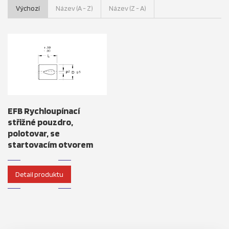
Výchozí
Název (A - Z)
Název (Z - A)
EFB Rychloupínací
střižné pouzdro,
polotovar, se
startovacím otvorem
Detail produktu