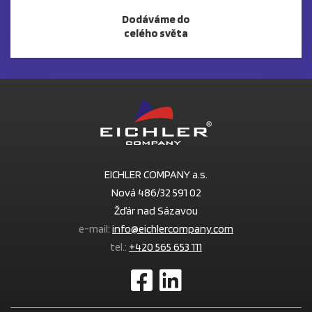
Dodáváme do
celého světa
EICHLER COMPANY a.s.
Nová 486/32 591 02
Žďár nad Sázavou
e-mail:
info@eichlercompany.com
tel.:
+420 565 653 111