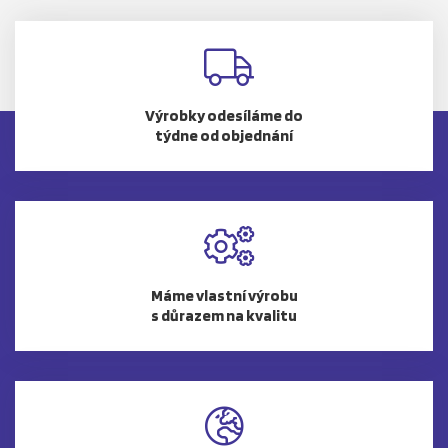
Výrobky odesíláme do
týdne od objednání
Máme vlastní výrobu
s důrazem na kvalitu