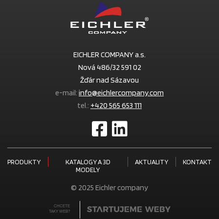
EICHLER COMPANY a.s.
Nová 486/32 591 02
Žďár nad Sázavou
e-mail:
info@eichlercompany.com
tel.:
+420 565 653 111
PRODUKTY
KATALOGY A 3D
AKTUALITY
KONTAKT
MODELY
© 2025 Eichler company
CHCETE
TAKY WEB?