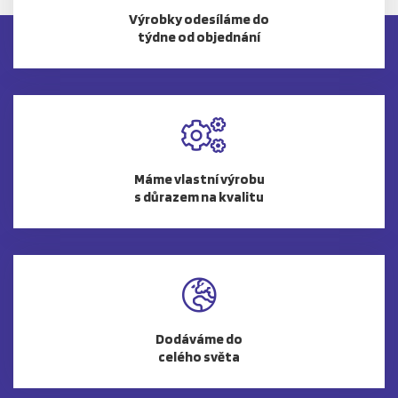
Výrobky odesíláme do
týdne od objednání
Máme vlastní výrobu
s důrazem na kvalitu
Dodáváme do
celého světa