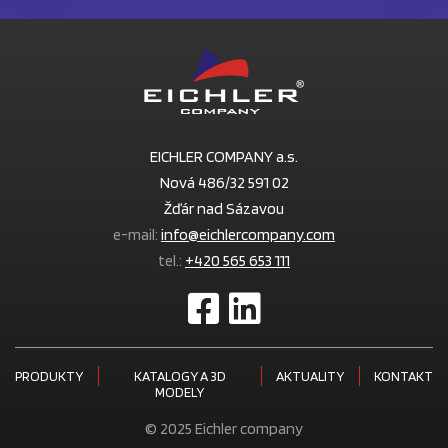
EICHLER COMPANY a.s.
Nová 486/32 591 02
Žďár nad Sázavou
e-mail:
info@eichlercompany.com
tel.:
+420 565 653 111
PRODUKTY
KATALOGY A 3D
AKTUALITY
KONTAKT
MODELY
© 2025 Eichler company