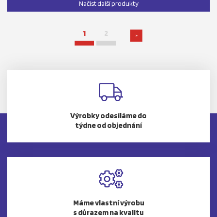
Načíst další produkty
1
2
>
Výrobky odesíláme do
týdne od objednání
Máme vlastní výrobu
s důrazem na kvalitu