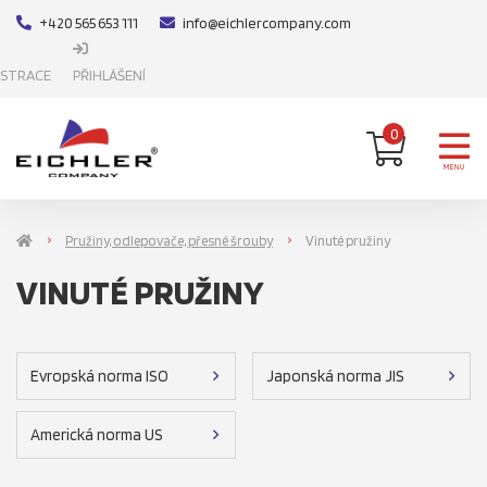
+420 565 653 111
info@eichlercompany.com
ISTRACE
PŘIHLÁŠENÍ
0
MENU
Pružiny, odlepovače, přesné šrouby
Vinuté pružiny
VINUTÉ PRUŽINY
Evropská norma ISO
Japonská norma JIS
Americká norma US