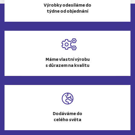
Výrobky odesíláme do
týdne od objednání
Máme vlastní výrobu
s důrazem na kvalitu
Dodáváme do
celého světa