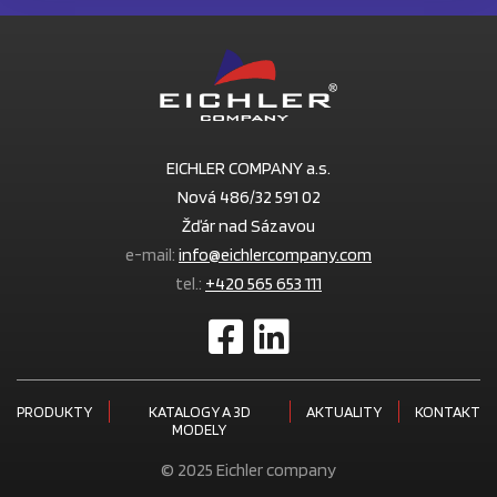
EICHLER COMPANY a.s.
Nová 486/32 591 02
Žďár nad Sázavou
e-mail:
info@eichlercompany.com
tel.:
+420 565 653 111
PRODUKTY
KATALOGY A 3D
AKTUALITY
KONTAKT
MODELY
© 2025 Eichler company