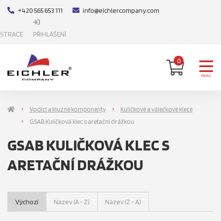
+420 565 653 111
info@eichlercompany.com
ISTRACE
PŘIHLÁŠENÍ
0
MENU
Vodící a kluzné komponenty
Kuličkové a válečkové klece
GSAB Kuličková klec s aretační drážkou
GSAB KULIČKOVÁ KLEC S
ARETAČNÍ DRÁŽKOU
Výchozí
Název (A - Z)
Název (Z - A)