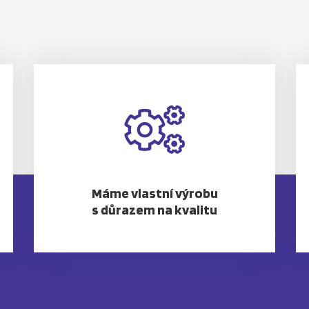
Máme vlastní výrobu
s důrazem na kvalitu