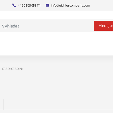
+420 565 653 111
info@eichlercompany.com
Hledejt
CEAQ (CEAQIN)