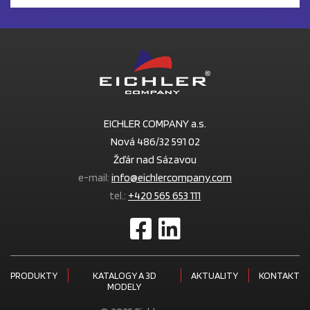
EICHLER COMPANY a.s.
Nová 486/32 591 02
Žďár nad Sázavou
e-mail:
info@eichlercompany.com
tel.:
+420 565 653 111
PRODUKTY
KATALOGY A 3D
AKTUALITY
KONTAKT
MODELY