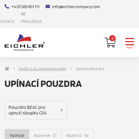
+420 565 653 111
info@eichlercompany.com
ISTRACE
PŘIHLÁŠENÍ
0
MENU
Vodící a kluzné komponenty
Upínací pouzdra
UPÍNACÍ POUZDRA
Pouzdro BEAC pro
upnutí sloupku C5A
Výchozí
Název (A - Z)
Název (Z - A)