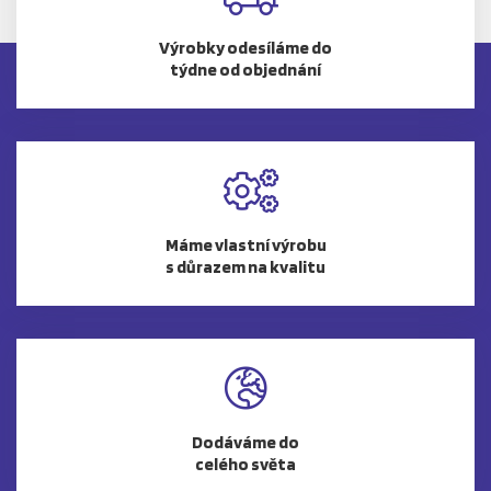
Výrobky odesíláme do
týdne od objednání
Máme vlastní výrobu
s důrazem na kvalitu
Dodáváme do
celého světa