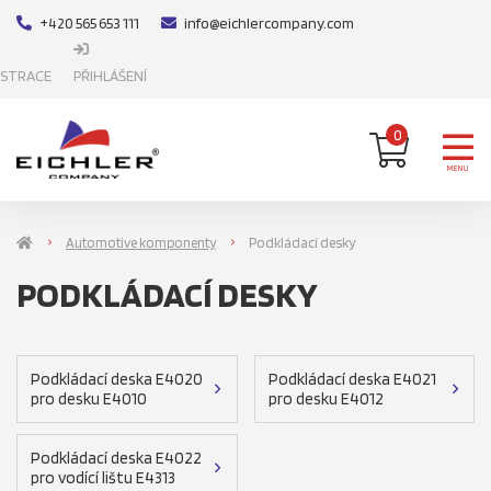
+420 565 653 111
info@eichlercompany.com
ISTRACE
PŘIHLÁŠENÍ
0
MENU
Automotive komponenty
Podkládací desky
PODKLÁDACÍ DESKY
Podkládací deska E4020
Podkládací deska E4021
pro desku E4010
pro desku E4012
Podkládací deska E4022
pro vodící lištu E4313