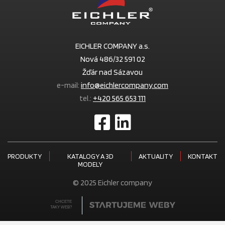
EICHLER COMPANY a.s.
Nová 486/32 591 02
Žďár nad Sázavou
e-mail:
info@eichlercompany.com
tel.:
+420 565 653 111
PRODUKTY
KATALOGY A 3D
AKTUALITY
KONTAKT
MODELY
© 2025 Eichler company
CHCETE
TAKY WEB?