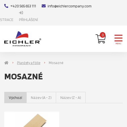
+420 565 653 111
info@eichlercompany.com
ISTRACE
PŘIHLÁŠENÍ
0
MENU
Planžety a fólie
Mosazné
MOSAZNÉ
Výchozí
Název (A - Z)
Název (Z - A)