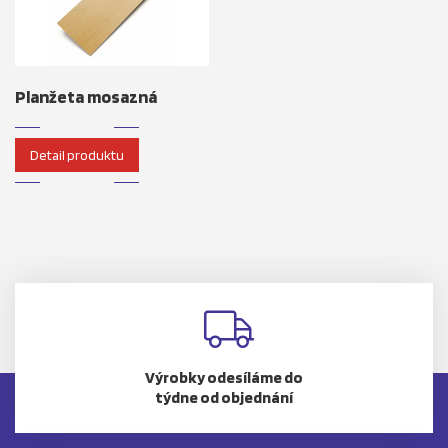
Planžeta mosazná
Detail produktu
Výrobky odesíláme do
týdne od objednání