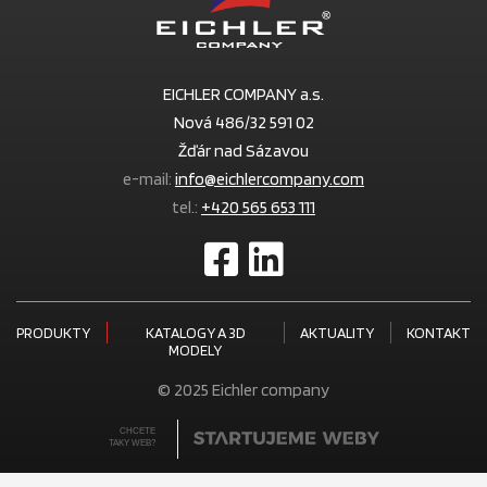
EICHLER COMPANY a.s.
Nová 486/32 591 02
Žďár nad Sázavou
e-mail:
info@eichlercompany.com
tel.:
+420 565 653 111
PRODUKTY
KATALOGY A 3D
AKTUALITY
KONTAKT
MODELY
© 2025 Eichler company
CHCETE
TAKY WEB?