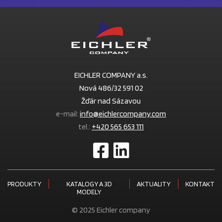
EICHLER COMPANY a.s.
Nová 486/32 591 02
Žďár nad Sázavou
e-mail:
info@eichlercompany.com
tel.:
+420 565 653 111
PRODUKTY
KATALOGY A 3D
AKTUALITY
KONTAKT
MODELY
© 2025 Eichler company