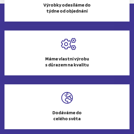
Výrobky odesíláme do
týdne od objednání
Máme vlastní výrobu
s důrazem na kvalitu
Dodáváme do
celého světa