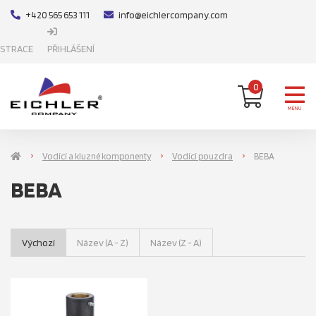
+420 565 653 111
info@eichlercompany.com
ISTRACE
PŘIHLÁŠENÍ
0
MENU
Vodící a kluzné komponenty
Vodící pouzdra
BEBA
BEBA
Výchozí
Název (A - Z)
Název (Z - A)