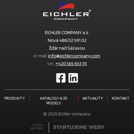
EICHLER COMPANY a.s.
Nová 486/32 591 02
Žďár nad Sázavou
e-mail:
info@eichlercompany.com
tel.:
+420 565 653 111
PRODUKTY
KATALOGY A 3D
AKTUALITY
KONTAKT
MODELY
© 2025 Eichler company
CHCETE
TAKY WEB?