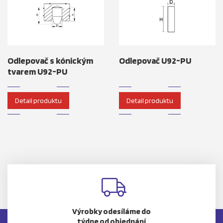
Odlepovač s kónickým
Odlepovač U92-PU
tvarem U92-PU
Detail produktu
Detail produktu
Výrobky odesíláme do
týdne od objednání