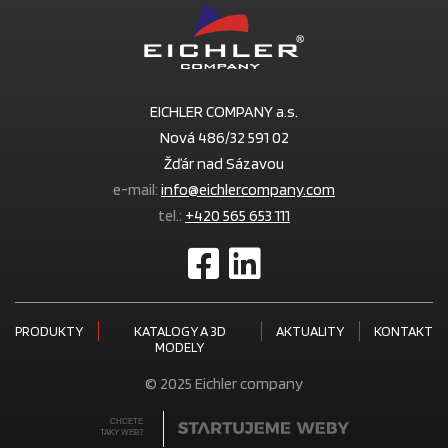
EICHLER COMPANY a.s.
Nová 486/32 591 02
Žďár nad Sázavou
e-mail:
info@eichlercompany.com
tel.:
+420 565 653 111
PRODUKTY
KATALOGY A 3D
AKTUALITY
KONTAKT
MODELY
© 2025 Eichler company
CHCETE
TAKY WEB?