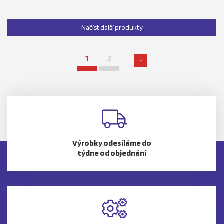
Načíst další produkty
1
2
>
Výrobky odesíláme do
týdne od objednání