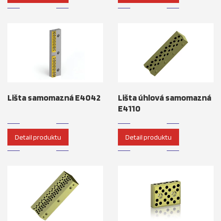
Lišta samomazná E4042
Lišta úhlová samomazná
E4110
Detail produktu
Detail produktu