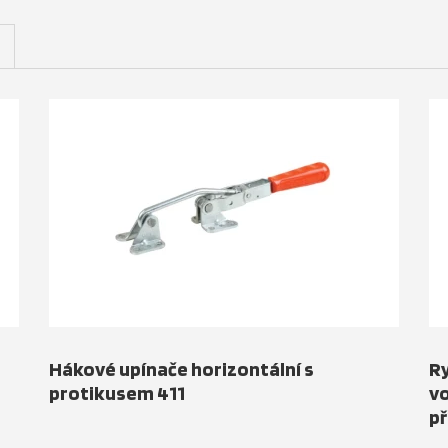
Hákové upínače horizontální s
Ry
protikusem 411
v
př