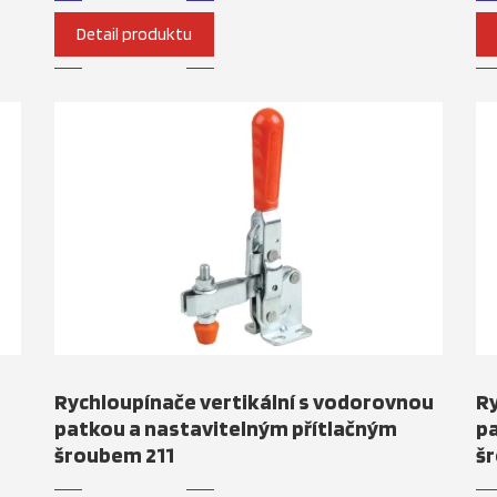
Detail produktu
Rychloupínače vertikální s vodorovnou
Ry
patkou a nastavitelným přítlačným
pa
šroubem 211
š