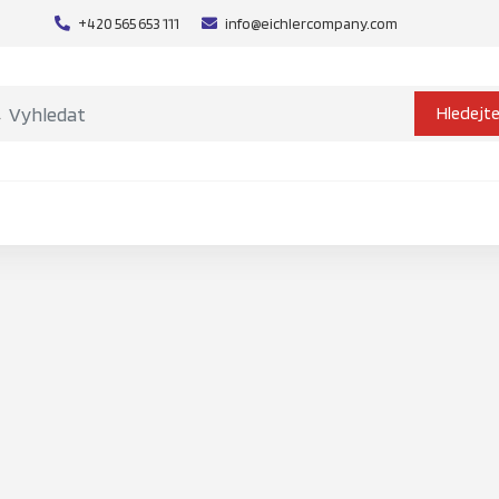
+420 565 653 111
info@eichlercompany.com
Hledejt