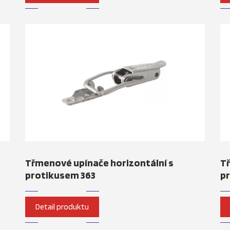
Třmenové upínače horizontální s
Tř
protikusem 363
p
Detail produktu