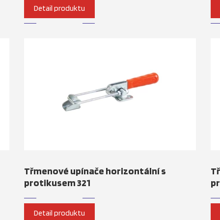
Detail produktu
Třmenové upínače horizontální s
Tř
protikusem 321
p
Detail produktu