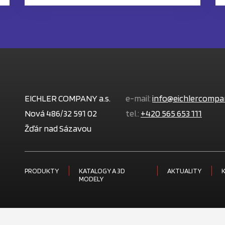
EICHLER COMPANY a.s.
e-mail:
info@eichlercompa
Nová 486/32 591 02
tel.:
+420 565 653 111
Žďár nad Sázavou
PRODUKTY
KATALOGY A 3D
AKTUALITY
MODELY