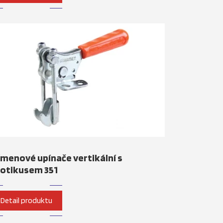
menové upínače vertikální s
rotikusem 351
Detail produktu