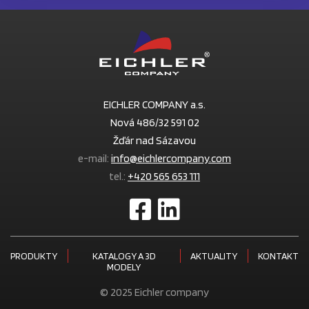
EICHLER COMPANY a.s.
Nová 486/32 591 02
Žďár nad Sázavou
e-mail:
info@eichlercompany.com
tel.:
+420 565 653 111
PRODUKTY
KATALOGY A 3D
AKTUALITY
KONTAKT
MODELY
© 2025 Eichler company