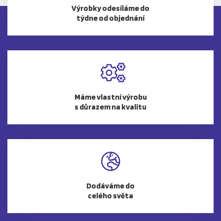
Výrobky odesíláme do
týdne od objednání
Máme vlastní výrobu
s důrazem na kvalitu
Dodáváme do
celého světa