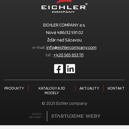
EICHLER COMPANY a.s.
Nová 486/32 591 02
Žďár nad Sázavou
e-mail:
info@eichlercompany.com
tel.:
+420 565 653 111
PRODUKTY
KATALOGY A 3D
AKTUALITY
KONTAKT
MODELY
© 2025 Eichler company
CHCETE
TAKY WEB?