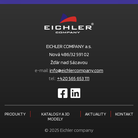
EICHLER COMPANY a.s.
Nová 486/32 591 02
Žďár nad Sázavou
e-mail:
info@eichlercompany.com
tel.:
+420 565 653 111
PRODUKTY
KATALOGY A 3D
AKTUALITY
KONTAKT
MODELY
© 2025 Eichler company