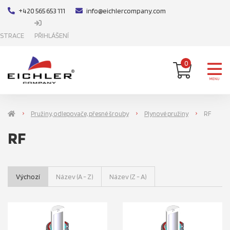
+420 565 653 111
info@eichlercompany.com
ISTRACE
PŘIHLÁŠENÍ
0
MENU
Pružiny, odlepovače, přesné šrouby
Plynové pružiny
RF
RF
Výchozí
Název (A - Z)
Název (Z - A)