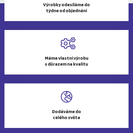
Výrobky odesíláme do
týdne od objednání
Máme vlastní výrobu
s důrazem na kvalitu
Dodáváme do
celého světa