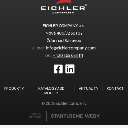
EICHLER COMPANY a.s.
Nová 486/32 591 02
Žďár nad Sázavou
e-mail:
info@eichlercompany.com
tel.:
+420 565 653 111
PRODUKTY
KATALOGY A 3D
AKTUALITY
KONTAKT
MODELY
© 2025 Eichler company
CHCETE
TAKY WEB?