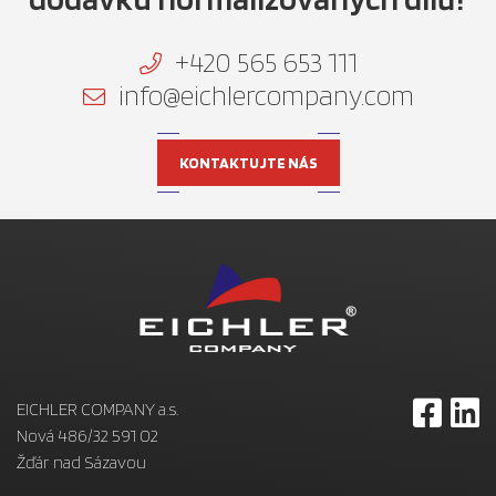
+420 565 653 111
info@eichlercompany.com
KONTAKTUJTE NÁS
EICHLER COMPANY a.s.
Nová 486/32 591 02
Žďár nad Sázavou