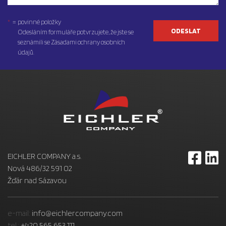
=
povinné položky
ODESLAT
Odesláním formuláře potvrzujete, že jste se
seznámili se Zásadami ochrany osobních
údajů.
EICHLER COMPANY a.s.
Nová 486/32 591 02
Žďár nad Sázavou
e-mail:
info@eichlercompany.com
tel.:
+420 565 653 111