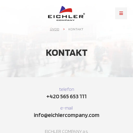
ÚVOD
KONTAKT
KONTAKT
telefon
+420 565 653 111
e-mail
info@eichlercompany.com
EICHLER COMPANY a.s.