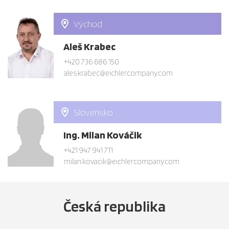
Východ
Aleš Krabec
+420 736 686 150
ales.krabec@eichlercompany.com
Slovensko
Ing. Milan Kováčik
+421 947 941 711
milan.kovacik@eichlercompany.com
Česká
republika