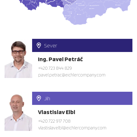
Sever
Ing. Pavel Petráč
+420 723 844 829
pavel.petrac@eichlercompany.com
Jih
Vlastislav Elbl
+420 722 917 708
vlastislav.elbl@eichlercompany.com