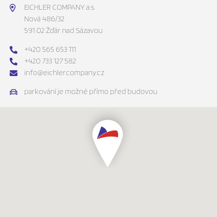
EICHLER COMPANY a.s.
Nová 486/32
591 02 Žďár nad Sázavou
+420 565 653 111
+420 733 127 582
info@eichlercompany.cz
parkování je možné přímo před budovou