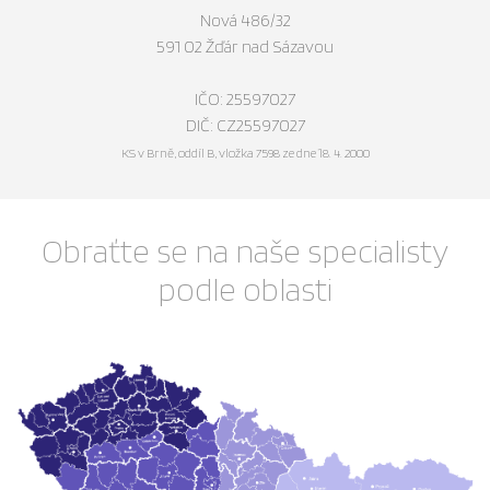
Nová 486/32
591 02 Žďár nad Sázavou
IČO: 25597027
DIČ: CZ25597027
KS v Brně, oddíl B, vložka 7598 ze dne 18. 4. 2000
Obraťte se na naše specialisty
podle oblasti