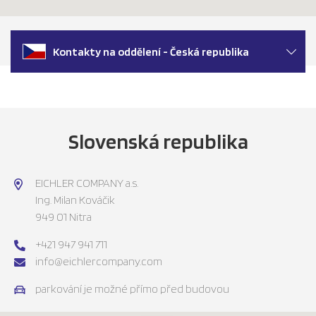
Kontakty na oddělení - Česká republika
Slovenská
republika
EICHLER COMPANY a.s.
Ing. Milan Kováčik
949 01 Nitra
+421 947 941 711
info@eichlercompany.com
parkování je možné přímo před budovou