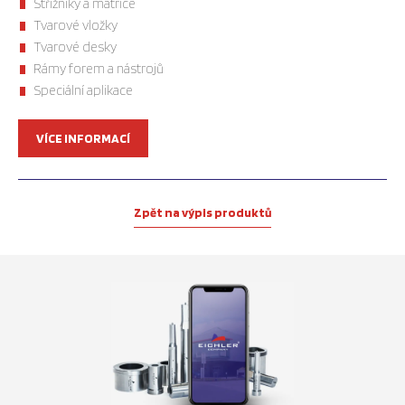
Střižníky a matrice
Tvarové vložky
Tvarové desky
Rámy forem a nástrojů
Speciální aplikace
VÍCE INFORMACÍ
Zpět na výpis produktů