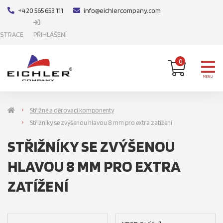
+420 565 653 111
info@eichlercompany.com
ISTRACE
PŘIHLÁŠENÍ
0
MENU
Střižné a děrovací komponenty
Střižníky se zvýšenou hlavou 8 mm pro extra zatížení
STŘIŽNÍKY SE ZVÝŠENOU
HLAVOU 8 MM PRO EXTRA
ZATÍŽENÍ