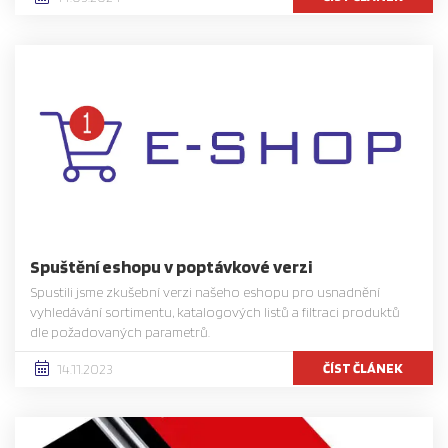
Spuštění eshopu v poptávkové verzi
Spustili jsme zkušební verzi našeho eshopu pro usnadnění
vyhledávání sortimentu, katalogových listů a filtraci produktů
dle požadovaných parametrů.
ČÍST ČLÁNEK
14.11.2023