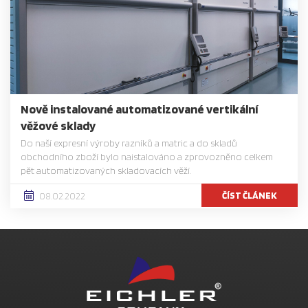
Nově instalované automatizované vertikální
věžové sklady
Do naší expresní výroby razníků a matric a do skladů
obchodního zboží bylo naistalováno a zprovozněno celkem
pět automatizovaných skladovacích věží.
ČÍST ČLÁNEK
08.02.2022