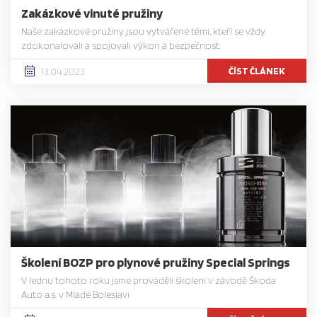
Zakázkové vinuté pružiny
Naše zakázkové pružiny jsou vytvářené těmi, kteří se vždy
zdokonalovali a spojovali výkon a bezpečnost.
ČÍST ČLÁNEK
13.04.2023
Školení BOZP pro plynové pružiny Special Springs
V lednu tohoto roku jsme prováděli školení v závodě Škoda
Auto a.s. v Mladé Boleslavi.