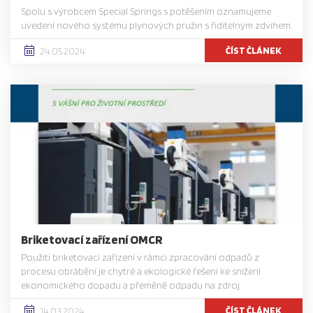
Spolu s výrobcem Special Springs s potěšením oznamujeme
uvedení nového systému plynových pružin s řiditelným zdvihem.
ČÍST ČLÁNEK
24.05.2024
Briketovací zařízení OMCR
Použití briketovací zařízení v rámci zpracování odpadů z
procesu obrábění je chytré a ekologické řešení ke snížení
ekonomického dopadu a přeměně odpadu na zdroj.
ČÍST ČLÁNEK
14.03.2024