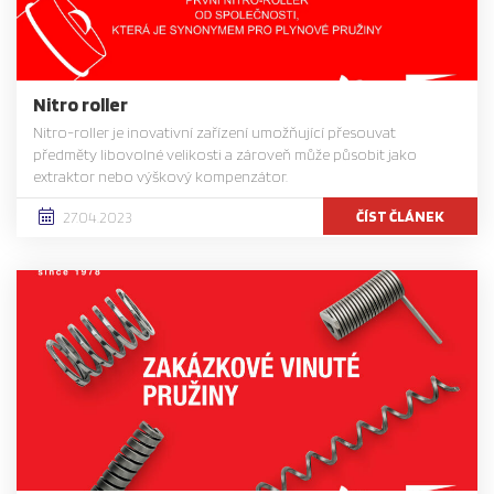
Nitro roller
Nitro-roller je inovativní zařízení umožňující přesouvat
předměty libovolné velikosti a zároveň může působit jako
extraktor nebo výškový kompenzátor.
ČÍST ČLÁNEK
27.04.2023