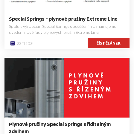
Special Springs - plynové pružiny Extreme Line
Spolu s výrobcem Special Springs s potěšením oznamujeme
uvedení nové řady plynových pružin Extreme Line.
ČÍST ČLÁNEK
28.11.2024
Plynové pružiny Special Springs s řiditelným
zdvihem