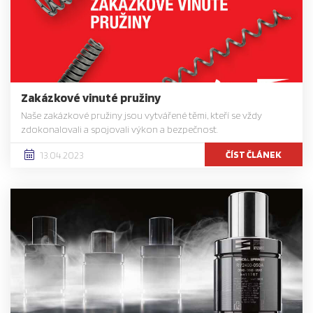
Zakázkové vinuté pružiny
Naše zakázkové pružiny jsou vytvářené těmi, kteří se vždy
zdokonalovali a spojovali výkon a bezpečnost.
ČÍST ČLÁNEK
13.04.2023