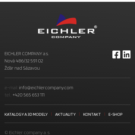
EICHLER COMPANY a.s.
Nová 486/32 591 02
Žďár nad Sázavou
e-mail:
info@eichlercompany.com
tel.:
+420 565 653 111
KATALOGY A 3D MODELY
AKTUALITY
KONTAKT
E-SHOP
© Eichler company a. s.