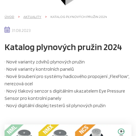
ÚVOD
AKTUALITY
KATALOG PLYNOVÝCH PRUŽIN 2024
31.08.2023
Katalog plynových pružin 2024
· Nové varianty zdvihů plynových pružin
· Nové varianty kontrolních panelů
· Nové šroubení pro systémy hadicového propojení „FlexFlow“,
nerezová ocel
· Nový tlakový senzor s digitálním ukazatelem Eye Pressure
Sensor pro kontrolní panely
· Nový digitální displej testerů sil plynových pružin