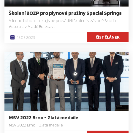
Školení BOZP pro plynové pružiny Special Springs
V lednu tohoto roku jsme prováděli školení v závodě Škoda
Auto a.s. v Mladé Boleslavi.
ČÍST ČLÁNEK
15.03.2023
MSV 2022 Brno - Zlatá medaile
MSV 2022 Brno - Zlatá medaile