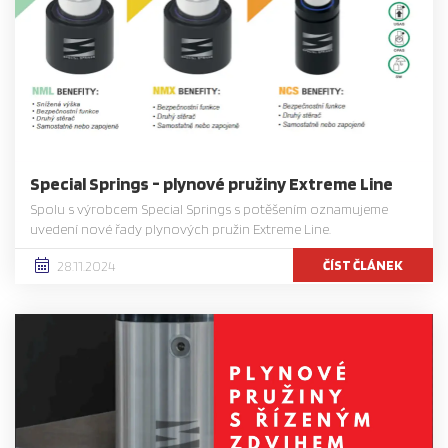
Special Springs - plynové pružiny Extreme Line
Spolu s výrobcem Special Springs s potěšením oznamujeme
uvedení nové řady plynových pružin Extreme Line.
ČÍST ČLÁNEK
28.11.2024