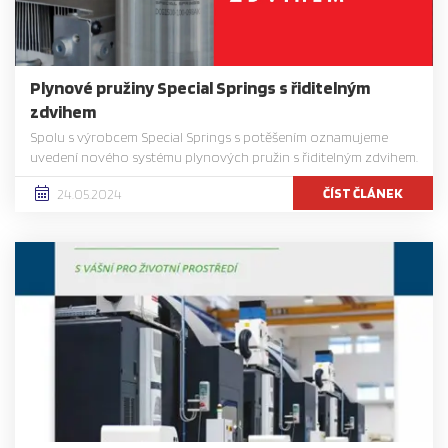
Plynové pružiny Special Springs s řiditelným
zdvihem
Spolu s výrobcem Special Springs s potěšením oznamujeme
uvedení nového systému plynových pružin s řiditelným zdvihem.
ČÍST ČLÁNEK
24.05.2024