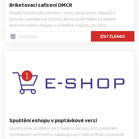
Briketovací zařízení OMCR
Použití briketovací zařízení v rámci zpracování odpadů z
procesu obrábění je chytré a ekologické řešení ke snížení
ekonomického dopadu a přeměně odpadu na zdroj.
ČÍST ČLÁNEK
14.03.2024
Spuštění eshopu v poptávkové verzi
Spustili jsme zkušební verzi našeho eshopu pro usnadnění
vyhledávání sortimentu, katalogových listů a filtraci produktů