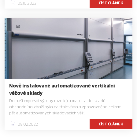
ČÍST ČLÁNEK
05.10.2022
Nově instalované automatizované vertikální
věžové sklady
Do naší expresní výroby razníků a matric a do skladů
obchodního zboží bylo naistalováno a zprovozněno celkem
pět automatizovaných skladovacích věží.
ČÍST ČLÁNEK
08.02.2022