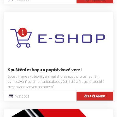
Spuštění eshopu v poptávkové verzi
Spustili jsme zkušební verzi našeho eshopu pro usnadnění
vyhledávání sortimentu, katalogových listů a filtraci produktů
dle požadovaných parametrů.
ČÍST ČLÁNEK
14.11.2023