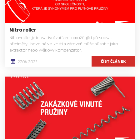
Nitro roller
Nitro-roller je inovativní zařízení umožňující přesouvat
předměty libovolné velikosti a zároveň může působit jako
extraktor nebo výškový kompenzátor.
ČÍST ČLÁNEK
27.04.2023