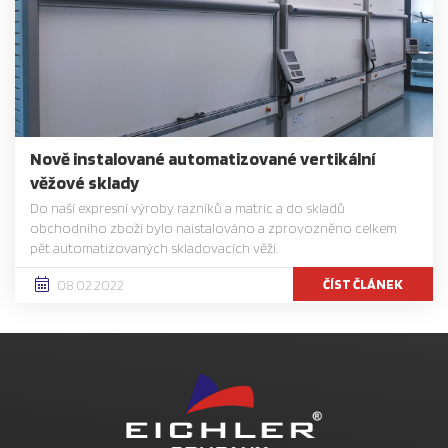
Nově instalované automatizované vertikální
věžové sklady
Do naší expresní výroby razníků a matric a do skladů
obchodního zboží bylo naistalováno a zprovozněno celkem
pět automatizovaných skladovacích věží.
ČÍST ČLÁNEK
08.02.2022