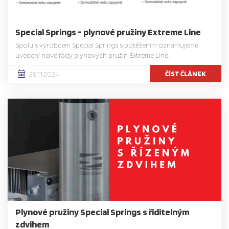
Special Springs - plynové pružiny Extreme Line
Spolu s výrobcem Special Springs s potěšením oznamujeme
uvedení nové řady plynových pružin Extreme Line.
ČÍST ČLÁNEK
28.11.2024
Plynové pružiny Special Springs s řiditelným
zdvihem