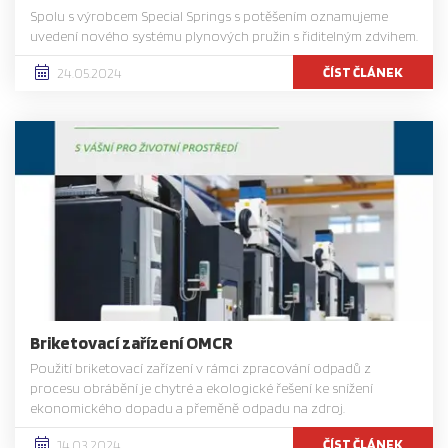
Spolu s výrobcem Special Springs s potěšením oznamujeme
uvedení nového systému plynových pružin s řiditelným zdvihem.
ČÍST ČLÁNEK
24.05.2024
Briketovací zařízení OMCR
Použití briketovací zařízení v rámci zpracování odpadů z
procesu obrábění je chytré a ekologické řešení ke snížení
ekonomického dopadu a přeměně odpadu na zdroj.
ČÍST ČLÁNEK
14.03.2024