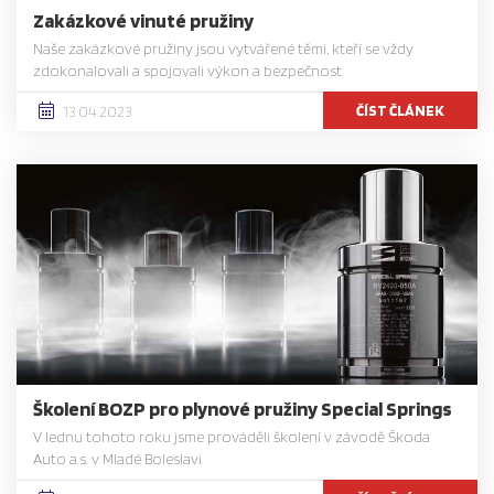
Zakázkové vinuté pružiny
Naše zakázkové pružiny jsou vytvářené těmi, kteří se vždy
zdokonalovali a spojovali výkon a bezpečnost.
ČÍST ČLÁNEK
13.04.2023
Školení BOZP pro plynové pružiny Special Springs
V lednu tohoto roku jsme prováděli školení v závodě Škoda
Auto a.s. v Mladé Boleslavi.