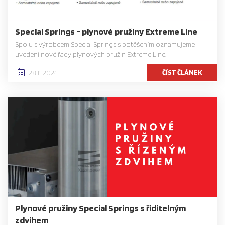
Special Springs - plynové pružiny Extreme Line
Spolu s výrobcem Special Springs s potěšením oznamujeme
uvedení nové řady plynových pružin Extreme Line.
ČÍST ČLÁNEK
28.11.2024
Plynové pružiny Special Springs s řiditelným
zdvihem