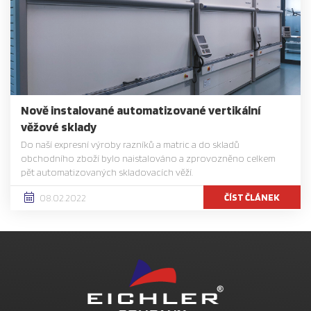
Nově instalované automatizované vertikální
věžové sklady
Do naší expresní výroby razníků a matric a do skladů
obchodního zboží bylo naistalováno a zprovozněno celkem
pět automatizovaných skladovacích věží.
ČÍST ČLÁNEK
08.02.2022