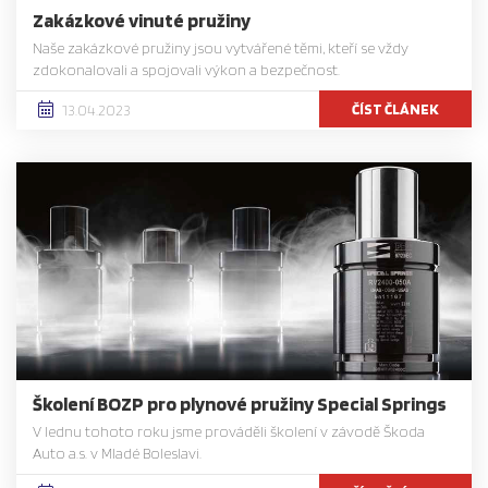
Zakázkové vinuté pružiny
Naše zakázkové pružiny jsou vytvářené těmi, kteří se vždy
zdokonalovali a spojovali výkon a bezpečnost.
ČÍST ČLÁNEK
13.04.2023
Školení BOZP pro plynové pružiny Special Springs
V lednu tohoto roku jsme prováděli školení v závodě Škoda
Auto a.s. v Mladé Boleslavi.