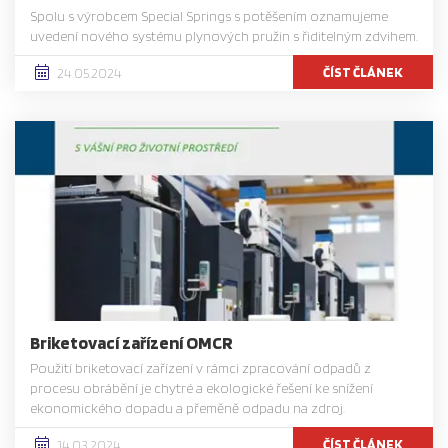
Spolu s výrobcem Special Springs s potěšením oznamujeme
uvedení nového systému plynových pružin s řiditelným zdvihem.
ČÍST ČLÁNEK
24.05.2024
Briketovací zařízení OMCR
Použití briketovací zařízení v rámci zpracování odpadů z
procesu obrábění je chytré a ekologické řešení ke snížení
ekonomického dopadu a přeměně odpadu na zdroj.
ČÍST ČLÁNEK
14.03.2024