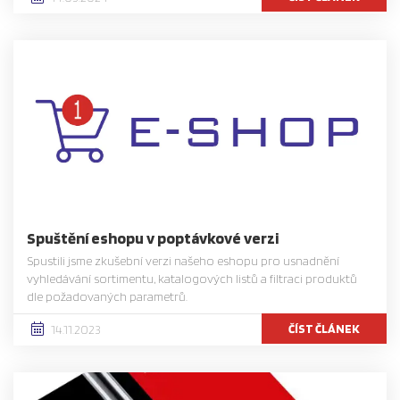
Spuštění eshopu v poptávkové verzi
Spustili jsme zkušební verzi našeho eshopu pro usnadnění
vyhledávání sortimentu, katalogových listů a filtraci produktů
dle požadovaných parametrů.
ČÍST ČLÁNEK
14.11.2023