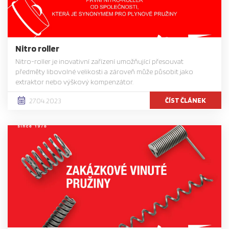
Nitro roller
Nitro-roller je inovativní zařízení umožňující přesouvat
předměty libovolné velikosti a zároveň může působit jako
extraktor nebo výškový kompenzátor.
ČÍST ČLÁNEK
27.04.2023