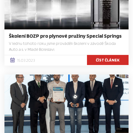
Školení BOZP pro plynové pružiny Special Springs
V lednu tohoto roku jsme prováděli školení v závodě Škoda
Auto a.s. v Mladé Boleslavi.
ČÍST ČLÁNEK
15.03.2023