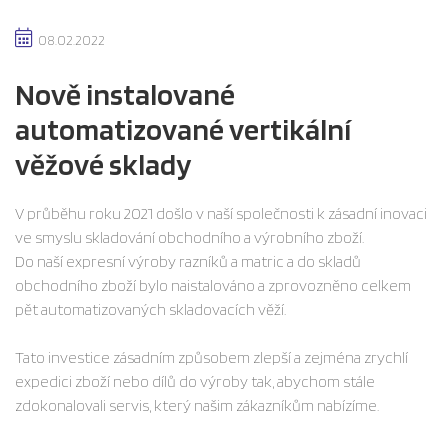
08.02.2022
Nově instalované
automatizované vertikální
věžové sklady
V průběhu roku 2021 došlo v naší společnosti k zásadní inovaci
ve smyslu skladování obchodního a výrobního zboží.
Do naší expresní výroby razníků a matric a do skladů
obchodního zboží bylo naistalováno a zprovozněno celkem
pět automatizovaných skladovacích věží.
Tato investice zásadním způsobem zlepší a zejména zrychlí
expedici zboží nebo dílů do výroby tak, abychom stále
zdokonalovali servis, který našim zákazníkům nabízíme.