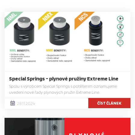
Special Springs - plynové pružiny Extreme Line
Spolu s výrobcem Special Springs s potěšením oznamujeme
uvedení nové řady plynových pružin Extreme Line.
ČÍST ČLÁNEK
28.11.2024