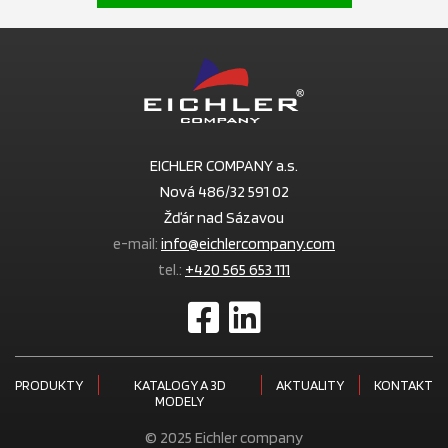
EICHLER COMPANY a.s.
Nová 486/32 591 02
Žďár nad Sázavou
e-mail:
info@eichlercompany.com
tel.:
+420 565 653 111
PRODUKTY
KATALOGY A 3D
AKTUALITY
KONTAKT
MODELY
© 2025 Eichler company